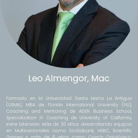
Leo Almengor, Mac
Formado en la Universidad Santa María La Antigua
(USMA), MBA de Florida International University (FIU),
Coaching and Mentoring de ADEN Business School,
Specialization in Coaching de University of California,
Irvine Extension. Más de 20 años desarrollando equipos
en Multinacionales como Scotiabank, HSBC, Scientific
Games y más de 8 años como Coach Ontológico.