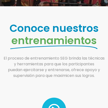
Hablar con
Hablar con
Hablar con
Más
Más
Más
Información
Información
Información
un Coach
un Coach
un Coach
Conoce nuestros
entrenamientos
El proceso de entrenamiento SEG brinda las técnicas
y herramientas para que los participantes
puedan ejercitarse y entrenarse, ofrece apoyo y
supervisión para que maximicen sus logros.